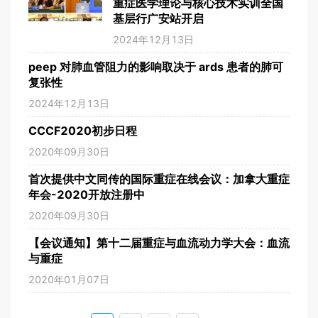
重症医学理论与核心技术实训全国
聚国际顶尖专家学者，围绕重症诊疗、
基层行广安站开启
临床研究、技术创新与经验共享展开深
度交流，为全球重症医学发展搭建高端
2024年12月13日
学术平台。陈德昌主委带领中国代表团
出席本次会议，中国注册参会人员达到
peep 对肺血管阻力的影响取决于 ards 患者的肺可
66人，并在会议中分享了中国成果，
复张性
2024年12月13日
CCCF2020初步日程
2020年09月30日
首次提供中文同传的国际重症在线会议：加拿大重症
年会-2020开放注册中
2020年09月30日
【会议通知】第十二届重症与血流动力学大会：血流
与重症
2020年01月07日