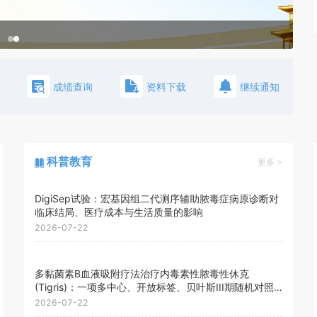
成绩查询
资料下载
继续通知
科普教育
更多 >
DigiSep试验：宏基因组二代测序辅助脓毒症病原诊断对
临床结局、医疗成本与生活质量的影响
2026-07-22
多黏菌素B血液吸附疗法治疗内毒素性脓毒性休克
(Tigris)：一项多中心、开放标签、贝叶斯III期随机对照
试验
2026-07-22