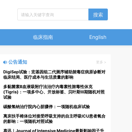
搜索
临床指南
English
公告通知
更多 >
DigiSep试验：宏基因组二代测序辅助脓毒症病原诊断对
临床结局、医疗成本与生活质量的影响
多黏菌素B血液吸附疗法治疗内毒素性脓毒性休克
(Tigris)：一项多中心、开放标签、贝叶斯III期随机对照
试验
碳酸氢钠治疗院内心脏骤停：一项随机临床试验
离床扶手椅体位对接受呼吸支持的自主呼吸ICU患者氧合
的影响：一项随机对照试验
喜讯｜Journal of Intensive Medicine最新影响因子升