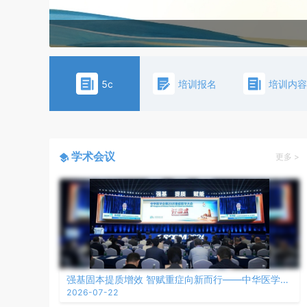
5c
培训报名
培训内容
学术会议
更多 >
强基固本提质增效 智赋重症向新而行——中华医学会第20次重症医学大会在西安召开
2026-07-22