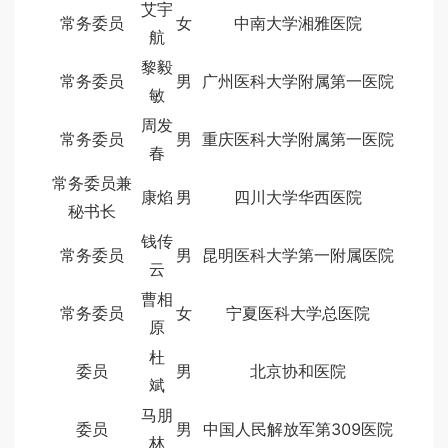
艾宇
常务委员
女
中南大学湘雅医院
航
黎毅
常务委员
男
广州医科大学附属第一医院
敏
周发
常务委员
男
重庆医科大学附属第一医院
春
常务委员兼
康焰
男
四川大学华西医院
秘书长
钱传
常务委员
男
昆明医科大学第一附属医院
云
曹相
常务委员
女
宁夏医科大学总医院
原
杜
委员
男
北京协和医院
斌
马朋
委员
男
中国人民解放军第309医院
林