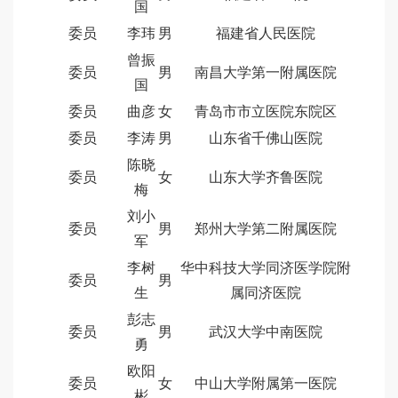
国
委员
李玮
男
福建省人民医院
曾振
委员
男
南昌大学第一附属医院
国
委员
曲彦
女
青岛市市立医院东院区
委员
李涛
男
山东省千佛山医院
陈晓
委员
女
山东大学齐鲁医院
梅
刘小
委员
男
郑州大学第二附属医院
军
李树
华中科技大学同济医学院附
委员
男
生
属同济医院
彭志
委员
男
武汉大学中南医院
勇
欧阳
委员
女
中山大学附属第一医院
彬