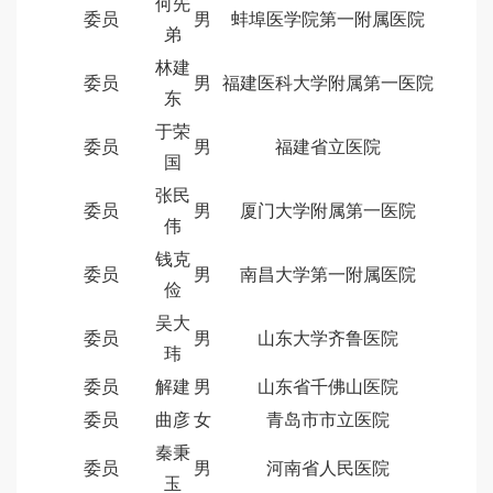
何先
委员
男
蚌埠医学院第一附属医院
弟
林建
委员
男
福建医科大学附属第一医院
东
于荣
委员
男
福建省立医院
国
张民
委员
男
厦门大学附属第一医院
伟
钱克
委员
男
南昌大学第一附属医院
俭
吴大
委员
男
山东大学齐鲁医院
玮
委员
解建
男
山东省千佛山医院
委员
曲彦
女
青岛市市立医院
秦秉
委员
男
河南省人民医院
玉