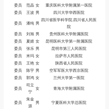
委员
范晶
女
重庆医科大学附属第一医院
委员
王波
男
四川大学华西医院
四川省医学科学院.四川省人民医
委员
潘纯
男
院
委员
刘旭
男
贵州医科大学附属医院
委员
夏婧
女
昆明医科大学第一附属医院
委员
张乐
男
昆明市第三人民医院
委员
米玛
女
拉萨市人民医院
委员
王艳
女
陕西省人民医院
委员
陈宇
男
空军军医大学西京医院
委员
郭鸿
女
兰州大学第一医院
司立
委员
女
青海大学附属医院
宁
朱金
委员
男
宁夏医科大学总医院
源