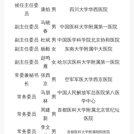
候任主任委
康焰
男
四川大学华西医院
员
马晓
副主任委员
男
中国医科大学附属第一医院
春
副主任委员
杜斌
男
中国医学科学院北京协和医院
副主任委员
杨毅
女
东南大学附属中大医院
赵鸣
副主任委员
女
哈尔滨医科大学附属第一医院
雁
常委兼秘书
张西
男
空军军医大学西京医院
长
京
马朋
中国人民解放军总医院第八医
常务委员
男
林
学中心
周建
首都医科大学附属北京世纪坛
常务委员
男
新
医院
李文
常务委员
男
首都医科大学附属朝阳医院