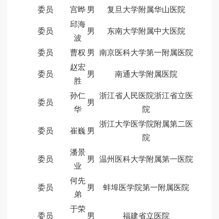
委员
宫晔
男
复旦大学附属华山医院
邱海
委员
男
东南大学附属中大医院
波
委员
曹权
男
南京医科大学第一附属医院
赵宏
委员
男
南通大学附属医院
胜
孙仁
浙江省人民医院浙江省立医
委员
男
华
院
浙江大学医学院附属第二医
委员
崔巍
男
院
潘景
委员
男
温州医科大学附属第一医院
业
何先
委员
男
蚌埠医学院第一附属医院
弟
于荣
委员
男
福建省立医院