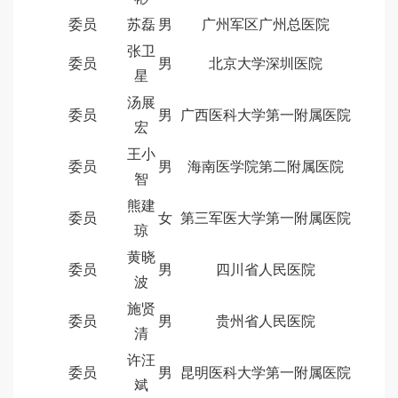
委员
苏磊
男
广州军区广州总医院
张卫
委员
男
北京大学深圳医院
星
汤展
委员
男
广西医科大学第一附属医院
宏
王小
委员
男
海南医学院第二附属医院
智
熊建
委员
女
第三军医大学第一附属医院
琼
黄晓
委员
男
四川省人民医院
波
施贤
委员
男
贵州省人民医院
清
许汪
委员
男
昆明医科大学第一附属医院
斌