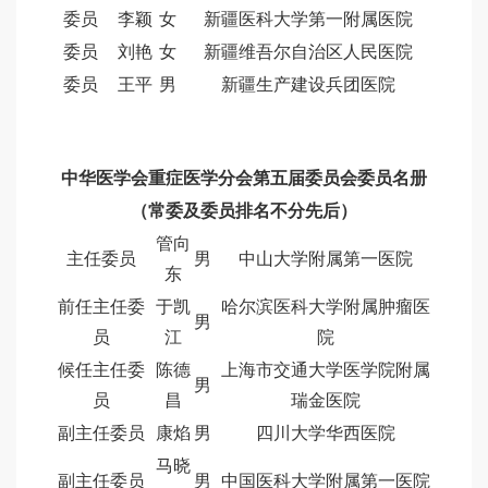
委员
李颖
女
新疆医科大学第一附属医院
委员
刘艳
女
新疆维吾尔自治区人民医院
委员
王平
男
新疆生产建设兵团医院
中华医学会重症医学分会第五届委员会委员名册
（常委及委员排名不分先后）
管向
主任委员
男
中山大学附属第一医院
东
前任主任委
于凯
哈尔滨医科大学附属肿瘤医
男
员
江
院
候任主任委
陈德
上海市交通大学医学院附属
男
员
昌
瑞金医院
副主任委员
康焰
男
四川大学华西医院
马晓
副主任委员
男
中国医科大学附属第一医院