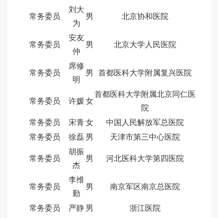
刘大
常务委员
男
北京协和医院
为
安友
常务委员
男
北京大学人民医院
仲
席修
常务委员
男
首都医科大学附属复兴医院
明
首都医科大学附属北京同仁医
常务委员
许媛
女
院
常务委员
宋青
女
中国人民解放军总医院
常务委员
徐磊
男
天津市第三中心医院
胡振
常务委员
男
河北医科大学第四医院
杰
李维
常务委员
男
南京军区南京总医院
勤
常务委员
严静
男
浙江医院