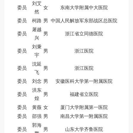
刘艾
委员
女
东南大学附属中大医院
然
委员
柯路
男
中国人民解放军东部战区总医院
屠越
委员
男
浙江省立同德医院
兴
刘秉
委员
男
浙江医院
宇
沈延
委员
男
浙江医院
飞
委员
刘念
男
安徽医科大学第一附属医院
洪东
委员
男
福建省立医院
煌
委员
黄薇
女
厦门大学附属第一医院
委员
邵强
男
南昌大学第一附属医院
郭海
委员
男
山东大学齐鲁医院