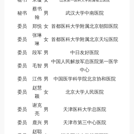
山东第一医科大学附属省立医院
蔡书
秘书
男
武汉大学中南医院
翰
委员
郑悦
女
首都医科大学附属北京朝阳医院
张琳
委员
女
首都医科大学附属北京天坛医院
琳
委员
段军
男
中日友好医院
中国人民解放军总医院第一医学
委员
毛智
男
中心
委员
江伟
男
中国医学科学院北京协和医院
赵慧
委员
女
北京大学人民医院
颖
谢克
委员
男
天津医科大学总医院
亮
委员
鹿兴
男
天津市第三中心医院
赵聪