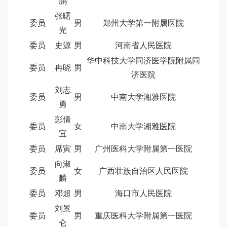
鹏
张曙
委员
男
郑州大学第一附属医院
光
委员
史源
男
河南省人民医院
华中科技大学同济医学院附属同
委员
冉晓
男
济医院
刘志
委员
男
中南大学湘雅医院
勇
彭倩
委员
女
中南大学湘雅医院
宜
委员
席寅
男
广州医科大学附属第一医院
向淑
委员
女
广西壮族自治区人民医院
麟
委员
邓超
男
海口市人民医院
刘景
委员
男
重庆医科大学附属第一医院
仑