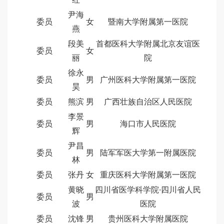
尹海
委员
女
暨南大学附属第一医院
燕
段美
首都医科大学附属北京友谊医
委员
女
丽
院
徐永
委员
男
广州医科大学附属第一医院
昊
委员
熊滨
男
广西壮族自治区人民医院
李景
委员
男
海口市人民医院
辉
尹昌
委员
男
陆军军医大学第一附属医院
林
委员
张丹
女
重庆医科大学附属第一医院
黄晓
四川省医学科学院·四川省人民
委员
男
波
医院
委员
沈锋
男
贵州医科大学附属医院