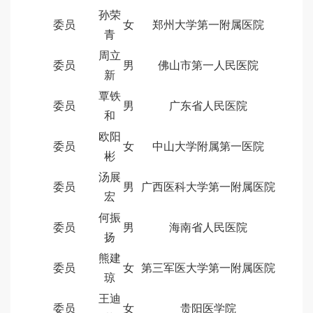
孙荣
委员
女
郑州大学第一附属医院
青
周立
委员
男
佛山市第一人民医院
新
覃铁
委员
男
广东省人民医院
和
欧阳
委员
女
中山大学附属第一医院
彬
汤展
委员
男
广西医科大学第一附属医院
宏
何振
委员
男
海南省人民医院
扬
熊建
委员
女
第三军医大学第一附属医院
琼
王迪
委员
女
贵阳医学院