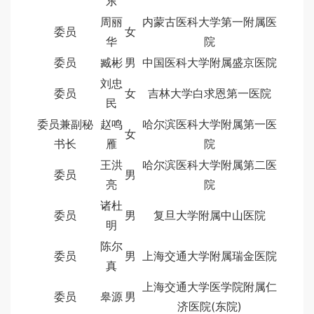
东
周丽
内蒙古医科大学第一附属医
委员
女
华
院
委员
臧彬
男
中国医科大学附属盛京医院
刘忠
委员
女
吉林大学白求恩第一医院
民
委员兼副秘
赵鸣
哈尔滨医科大学附属第一医
女
书长
雁
院
王洪
哈尔滨医科大学附属第二医
委员
男
亮
院
诸杜
委员
男
复旦大学附属中山医院
明
陈尔
委员
男
上海交通大学附属瑞金医院
真
上海交通大学医学院附属仁
委员
皋源
男
济医院(东院)