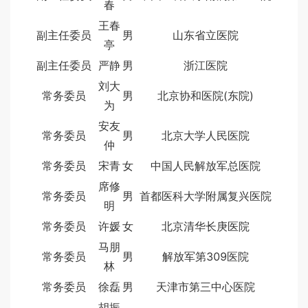
春
王春
副主任委员
男
山东省立医院
亭
副主任委员
严静
男
浙江医院
刘大
常务委员
男
北京协和医院(东院)
为
安友
常务委员
男
北京大学人民医院
仲
常务委员
宋青
女
中国人民解放军总医院
席修
常务委员
男
首都医科大学附属复兴医院
明
常务委员
许媛
女
北京清华长庚医院
马朋
常务委员
男
解放军第309医院
林
常务委员
徐磊
男
天津市第三中心医院
胡振