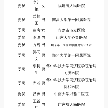
李红
委员
女
福建省人民医院
艳
曾振
委员
男
南昌大学第一附属医院
国
委员
曲彦
女
青岛市市立医院
委员
李琛
男
山东大学齐鲁医院
委员
方巍
男
山东第一医科大学附属省立医院
孙同
委员
男
郑州大学第一附属医院
文
李树
华中科技大学同济医学院附属
委员
男
生
同济医院
华中科技大学同济医学院附属
委员
尚游
男
协和医院
委员
吕奔
男
中南大学湘雅二医院
王首
委员
男
广东省人民医院
红