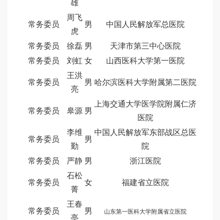
雄
周飞
常务委员
男
中国人民解放军总医院
虎
常务委员
徐磊
男
天津市第三中心医院
常务委员
刘虹
女
山西医科大学第一医院
王洪
常务委员
男
哈尔滨医科大学附属第二医院
亮
上海交通大学医学院附属仁济
常务委员
皋源
男
医院
李维
中国人民解放军东部战区总医
常务委员
男
勤
院
常务委员
严静
男
浙江医院
石松
常务委员
女
福建省立医院
菁
王春
常务委员
男
山东第一医科大学附属省立医院
亭