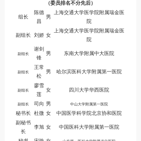
（委员排名不分先后）
陈德
上海交通大学医学院附属瑞金医
组长
男
昌
院
上海交通大学医学院附属瑞金医
副组长
刘娇
女
院
谢剑
男
东南大学附属中大医院
副组长
锋
王常
男
哈尔滨医科大学附属第一医院
副组长
松
廖雪
女
四川大学华西医院
副组长
莲
司向
男
副组长
中山大学附属第一医院
秘书长
杜微
女
中国医学科学院北京协和医院
副秘书
李旭
女
中国医科大学附属第一医院
长
秘书
宋璇
女