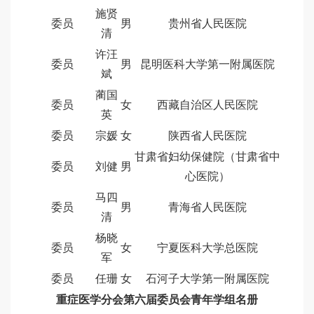
施贤
委员
男
贵州省人民医院
清
许汪
委员
男
昆明医科大学第一附属医院
斌
蔺国
委员
女
西藏自治区人民医院
英
委员
宗媛
女
陕西省人民医院
甘肃省妇幼保健院（甘肃省中
委员
刘健
男
心医院）
马四
委员
男
青海省人民医院
清
杨晓
委员
女
宁夏医科大学总医院
军
委员
任珊
女
石河子大学第一附属医院
重症医学分会第六届委员会青年学组名册