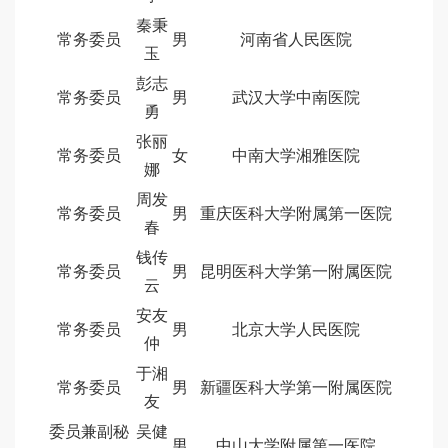
秦秉
常务委员
男
河南省人民医院
玉
彭志
常务委员
男
武汉大学中南医院
勇
张丽
常务委员
女
中南大学湘雅医院
娜
周发
常务委员
男
重庆医科大学附属第一医院
春
钱传
常务委员
男
昆明医科大学第一附属医院
云
安友
常务委员
男
北京大学人民医院
仲
于湘
常务委员
男
新疆医科大学第一附属医院
友
委员兼副秘
吴健
男
中山大学附属第一医院