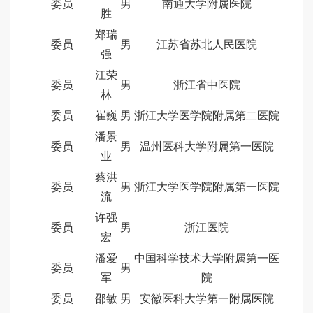
委员
男
南通大学附属医院
胜
郑瑞
委员
男
江苏省苏北人民医院
强
江荣
委员
男
浙江省中医院
林
委员
崔巍
男
浙江大学医学院附属第二医院
潘景
委员
男
温州医科大学附属第一医院
业
蔡洪
委员
男
浙江大学医学院附属第一医院
流
许强
委员
男
浙江医院
宏
潘爱
中国科学技术大学附属第一医
委员
男
军
院
委员
邵敏
男
安徽医科大学第一附属医院