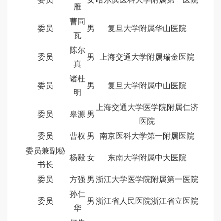
雁
曹同
委员
男
复旦大学附属华山医院
瓦
陈尔
委员
男
上海交通大学附属瑞金医院
真
诸杜
委员
男
复旦大学附属中山医院
明
上海交通大学医学院附属仁济
委员
皋源
男
医院
委员
曹权
男
南京医科大学第一附属医院
委员兼副秘
杨毅
女
东南大学附属中大医院
书长
委员
方强
男
浙江大学医学院附属第一医院
孙仁
委员
男
浙江省人民医院浙江省立医院
华