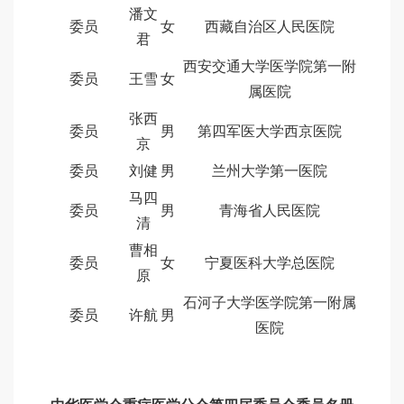
潘文
委员
女
西藏自治区人民医院
君
西安交通大学医学院第一附
委员
王雪
女
属医院
张西
委员
男
第四军医大学西京医院
京
委员
刘健
男
兰州大学第一医院
马四
委员
男
青海省人民医院
清
曹相
委员
女
宁夏医科大学总医院
原
石河子大学医学院第一附属
委员
许航
男
医院