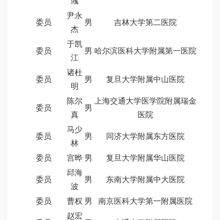
彧
尹永
委员
男
吉林大学第二医院
杰
于凯
委员
男
哈尔滨医科大学附属第一医院
江
诸杜
委员
男
复旦大学附属中山医院
明
陈尔
上海交通大学医学院附属瑞金
委员
男
真
医院
马少
委员
男
同济大学附属东方医院
林
委员
宫晔
男
复旦大学附属华山医院
邱海
委员
男
东南大学附属中大医院
波
委员
曹权
男
南京医科大学第一附属医院
赵宏