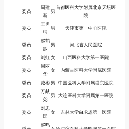
周建
首都医科大学附属北京天坛医
委员
男
新
院
王勇
委员
男
天津市第一中心医院
强
赵鹤
委员
男
河北省人民医院
龄
委员
刘虹
女
山西医科大学第一医院
周丽
委员
女
内蒙古医科大学附属医院
华
委员
臧彬
男
中国医科大学附属盛京医院
万献
委员
男
大连医科大学附属第一医院
尧
刘忠
委员
女
吉林大学白求恩第一医院
民
赵鸣
委员
女
哈尔滨医科大学附属第一医院