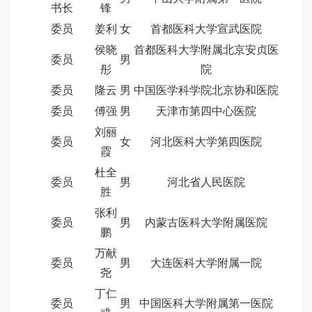
书长
锋
委员
姜利
女
首都医科大学宣武医院
侯晓
首都医科大学附属北京安贞医
委员
男
彤
院
委员
隆云
男
中国医学科学院北京协和医院
委员
傅强
男
天津市第四中心医院
刘丽
委员
女
河北医科大学第四医院
霞
杜全
委员
男
河北省人民医院
胜
张利
委员
男
内蒙古医科大学附属医院
鹏
万献
委员
男
大连医科大学附属一院
尧
丁仁
委员
男
中国医科大学附属第一医院