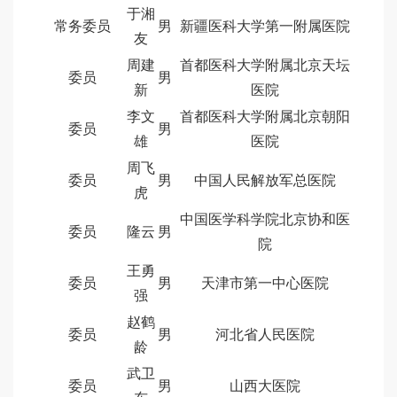
于湘
常务委员
男
新疆医科大学第一附属医院
友
周建
首都医科大学附属北京天坛
委员
男
新
医院
李文
首都医科大学附属北京朝阳
委员
男
雄
医院
周飞
委员
男
中国人民解放军总医院
虎
中国医学科学院北京协和医
委员
隆云
男
院
王勇
委员
男
天津市第一中心医院
强
赵鹤
委员
男
河北省人民医院
龄
武卫
委员
男
山西大医院