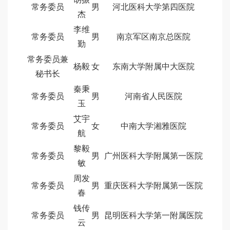
常务委员
男
河北医科大学第四医院
杰
李维
常务委员
男
南京军区南京总医院
勤
常务委员兼
杨毅
女
东南大学附属中大医院
秘书长
秦秉
常务委员
男
河南省人民医院
玉
艾宇
常务委员
女
中南大学湘雅医院
航
黎毅
常务委员
男
广州医科大学附属第一医院
敏
周发
常务委员
男
重庆医科大学附属第一医院
春
钱传
常务委员
男
昆明医科大学第一附属医院
云