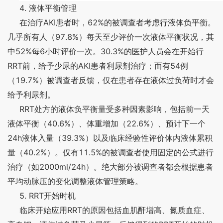
4.
液体平衡管理
AKI
62%
在治疗
患者时，
的被调查者考虑行液体负平衡。
97.8%
几乎所有人（
）每天至少评价一次液体平衡状况，其
52%
6
30.3%
中
每
小时评价一次。
的医护人员会在开始行
RRT
AKI
54
前，给予少尿的
患者利尿剂治疗；而有
例
19.7%
（
）被调查者反馈，仅在患者存在液体过负荷时才会
给予利尿剂。
RRT
处方的液体负平衡量受多种因素影响，包括前一天
40.6%
22.6%
液体平衡（
）、体重增加（
）、预计下一个
24h
39.3%
液体入量（
）以及临床经验性评价体内液体累积
40.2%
11.5%
量（
）。仅有
的被调查者使用固定的公式进行
2000ml/24h
治疗（如
）。绝大部分被调查者都会根据患者
平均动脉压的变化调整液体管理策略。
5. RRT
开始时机
RRT
临床开始应用
的原因包括血肌酐增高、氮质血症、