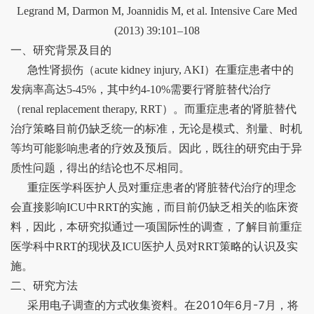
Legrand M, Darmon M, Joannidis M, et al.
Intensive Care Med
(2013) 39:101–108
一、研究背景及目的
急性肾损伤（
acute kidney injury, AKI
）在重症患者中的
发病率高达
5-45%
，其中约
4-10%
需要行肾脏替代治疗
（
renal replacement therapy, RRT
）。而重症患者的肾脏替代
治疗策略目前仍缺乏统一的标准，无论是模式、剂量、时机
等均可能影响患者的疗效及预后。因此，既往的研究由于异
质性问题，得出的结论也不尽相同。
重症医学科医护人员对重症患者的肾脏替代治疗的理念
会直接影响
ICU
中
RRT
的实施，而目前仍缺乏相关的临床资
料，因此，本研究拟通过一项国际性的调查，了解目前重症
医学科中
RRT
的现状及
ICU
医护人员对
RRT
策略的认识及实
施。
二、研究方法
2010
6
-7
采用电子调查的方式收集资料。在
年
月
月，将