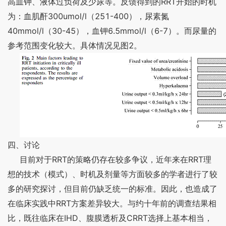
RRT
高血钾、液体过负荷及少尿等。反馈得到的
开始的时机
300umol/l
251-400
为：血肌酐
（
），尿素氮
40mmol/l
30-45
6.5mmol/l
6-7
（
），血钾
（
）。而尿量的
2
参考范围变化较大。具体情况见图
。
四、讨论
RRT
RRT
目前对于
的策略仍存在较多争议，近年来在
理
想的技术（模式）、时机及剂量等方面较多的学者进行了较
多的研究探讨，但目前仍缺乏统一的标准。因此，也造成了
RRT
在临床实践中
方案差异较大。与约十年前的调查结果相
IHD
CRRT
比，既往临床在
、腹膜透析及
选择上基本相当，