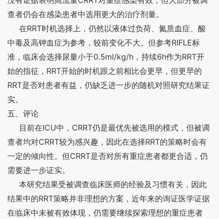
CRRT
没有证据表明高流量
对重症感染有效，但大部分被调
查者仍会在感染患者中选用更大的治疗剂量。
RRT
在
时机选择上，仍然以液体过负荷、氮质血症、酸
RIFLE
中毒及高钾血症为参考，较前变化不大。但参考
标
0.5ml/kg/h
6h
RRT
准，临床会选择尿量小于
，持续
作为
开
RRT
始的指征，
开始的时机跟之前相比会更早，但更早的
RRT
是否对患者有益，仍缺乏进一步的随机对照研究结果证
实。
五、评论
ICU
CRRT
目前在
中，
仍是最优先被选用的模式，但被调
CRRT
RRT
查者均对
较为感兴趣，因此在选择
的策略时会有
CRRT
一定的倾向性。但
是否对所有重症患者都更合适，仍
需要进一步证实。
本研究结果受被调查临床医师的经验及习惯有关，因此
RRT
结果中的
策略并非理想的方案，近年来的询证医学证据
在临床中未被有效体现，仍需要继续探索理想的重症患者