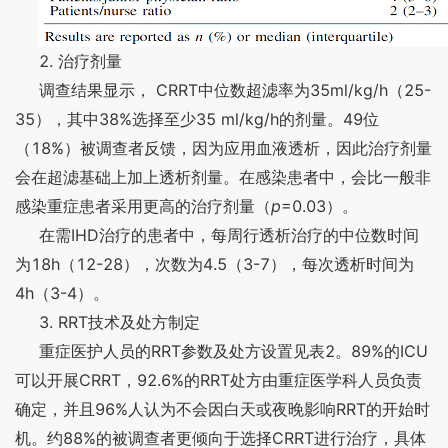
2.
治疗剂量
CRRT
35ml/kg/h
25-
调查结果显示，
中位数超滤率为
（
35
38%
35 ml/kg/h
49
），其中
选择至少
的剂量。
位
18%
（
）被调查者反馈，因为应用血液透析，因此治疗剂量
会在超滤基础上加上透析剂量。在感染患者中，会比一般非
p
=0.03
感染重症患者采用更高的治疗剂量（
）。
IHD
在需
治疗的患者中，每周行透析治疗的中位数时间
18h
12-28
4.5
3-7
为
（
），次数为
（
），每次透析时间为
4h
3-4
（
）。
3. RRT
技术及处方制定
RRT
2
89%
ICU
重症医护人员的
参数及处方设置见表
。
的
CRRT
92.6%
RRT
可以开展
，
的
处方由重症医学科人员负责
96%
RRT
确定，并且
人认为不会因白天或夜晚影响
的开始时
88%
CRRT
机。约
的被调查者更倾向于选择
进行治疗，具体