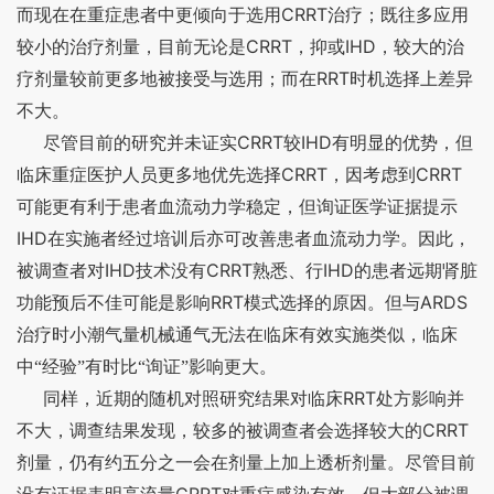
CRRT
而现在在重症患者中更倾向于选用
治疗；既往多应用
CRRT
IHD
较小的治疗剂量，目前无论是
，抑或
，较大的治
RRT
疗剂量较前更多地被接受与选用；而在
时机选择上差异
不大。
CRRT
IHD
尽管目前的研究并未证实
较
有明显的优势，但
CRRT
CRRT
临床重症医护人员更多地优先选择
，因考虑到
可能更有利于患者血流动力学稳定，但询证医学证据提示
IHD
在实施者经过培训后亦可改善患者血流动力学。因此，
IHD
CRRT
IHD
被调查者对
技术没有
熟悉、行
的患者远期肾脏
RRT
ARDS
功能预后不佳可能是影响
模式选择的原因。但与
治疗时小潮气量机械通气无法在临床有效实施类似，临床
中“经验”有时比“询证”影响更大。
RRT
同样，近期的随机对照研究结果对临床
处方影响并
CRRT
不大，调查结果发现，较多的被调查者会选择较大的
剂量，仍有约五分之一会在剂量上加上透析剂量。尽管目前