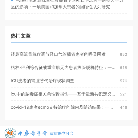
区的影响：一项美国和加拿大患者的回顾性队列研究
热门文章
经鼻高流量氧疗调节经口气管插管患者的呼吸困难
653
格林-巴利综合征或重症肌无力患者拔管脱机特征：一项法国多中心研究
618
ICU患者的肾脏替代治疗现状调查
576
icu中的脓毒症相关急性肾损伤——基于最新共识定义的流行病学报道
521
covid-19患者ecmo支持治疗的院内及随访结果：一项前瞻性、多中心观察性研究
446