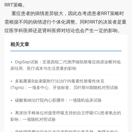
RRT
策略。
RRT
重症患者的病情差异较大，因此在考虑患者
策略时
RRT
需根据不同的病情进行个体化调整。同时
的决策者是重
症医学科医师还是肾科医师对结论也会产生一定的影响。
相关文章
•
DigiSep试验：宏基因组二代测序辅助脓毒症病原诊断对临
床结局、医疗成本与生活质量的影响
•
多黏菌素B血液吸附疗法治疗内毒素性脓毒性休克
(Tigris)：一项多中心、开放标签、贝叶斯III期随机对照试验
•
碳酸氢钠治疗院内心脏骤停：一项随机临床试验
•
离床扶手椅体位对接受呼吸支持的自主呼吸ICU患者氧合的
影响：一项随机对照试验
•
急性呼吸窘迫综合征炎症表型对死亡率及肺—胸壁力学分