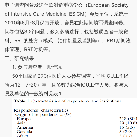
European Society
电子调查问卷发送至欧洲危重病学会（
of Intensive Care Medicine, ESICM
）会员单位，系统于
2010
6
-8
年
月
月保持开放，会员在此期间填写调查问卷。
30
问卷包括
个问题，多为多项选择，包括被调查者一般资
RRT
RRT
料、
的处方（模式、治疗剂量及监测等）、
期间液
RRT
体管理、
时机等。
三、研究结果
1.
参与调查者一般情况
50
273
ICU
个国家的
位医护人员参与调查，平均
工作经
12
7-20
ICU
验为
（
）年，且多数为综合
工作人员。参与人
1
员及单位的一般资料见表
。